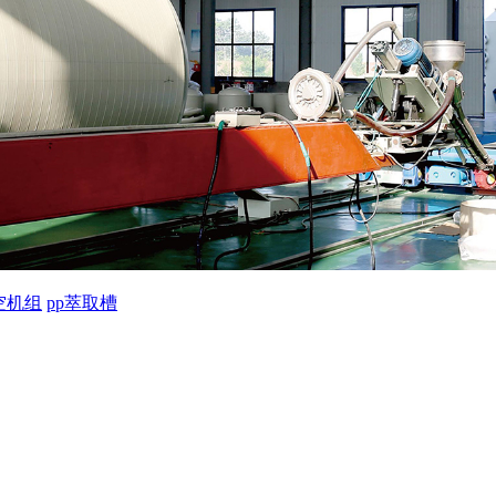
空机组
pp萃取槽