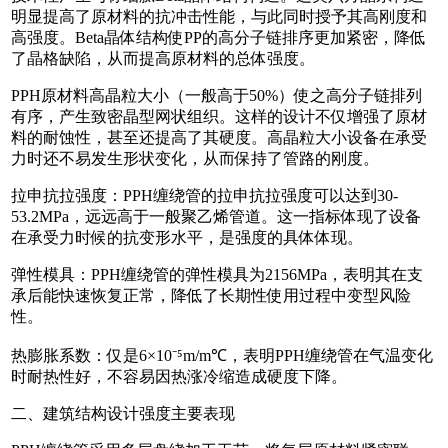
明显提高了原材料的抗冲击性能，与此同时授予其高刚度和
高强度。Beta晶体结构使PP的高分子链排序更加紧密，降低
了晶格缺陷，从而提高原材料的总体强度。
PPH原材料高晶粒大小（一般高于50%）使之高分子链排列
有序，产生致密晶型网状组织。这样的设计不仅增强了原材
料的耐蚀性，甚至还提高了其硬度。高晶粒大小设备在承受
力时还不易发生形状变化，从而保持了管路的刚度。
拉申抗拉强度：PPH缠绕管的拉申抗拉强度可以达到30-
53.2MPa，远远高于一般聚乙烯管道。这一指标体现了设备
在承受力时候的抗变形水平，是强度的具体体现。
弹性模具：PPH缠绕管的弹性模具为2156MPa，表明其在支
承后能快速恢复正常，降低了长期性使用过程中变型风险
性。
热膨胀系数：仅是6×10⁻⁵m/m℃，表明PPH缠绕管在气温变化
时耐热性好，不容易因热涨冷缩造成硬度下降。
二、建筑结构设计强度主要表现