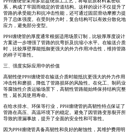
PPH缠绕管采用多层盘绕加工工艺，将每层原材料紧密联
系，构成了牢固而稳定的管道结构。这样的设计不仅提升了
管路的承受能力和抗冲击性能，还可通过固层滑动摩擦力提
升了总体强度。在受到外力时，复合结构可以有效分散化地
应力，避免部分变型。
PPH缠绕管的厚度通常根据适用场景订制，比较厚厚度设计
方案进一步增强了管路的抗弯折及抗缩小水平。在输送介质
时，比较厚壁厚能抵御更强大的外力作用冲击性，维持管路
的样子可靠性。
三、强度实际应用中的价值
高韧性使PPH缠绕管在输送介质时能抵抗更强大的外力作用
冲击性和磨损，降低了管路损坏的风险性。在化工、制药业
等腐蚀性介质运输场景下，高韧性管路能始终保持结构完整
性，延长其使用寿命。
在给水排水、环保等行业，PPH缠绕管的高韧性特点保证了
管路在高压、高温环境下的稳定。避免了因管路变形裂开所
导致的泄漏事故，提升了全面的安全性和可靠性。
因为PPH缠绕管具备高韧性和良好的耐蚀性，其维护费用明