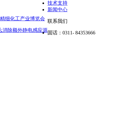
技术支持
新闻中心
）精细化工产业博览会
联系我们
怎么消除额外静电感应源
固话：
0311- 84353666