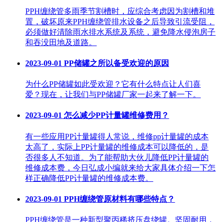
PPH缠绕管多雨季节割槽时，应综合考虑因为割槽和堆
置，破坏原来PPH缠绕管排水设备之后导致引流受阻，
必须做好清除雨水排水系统及系统，避免降水侵泡房子
和吞没田地及道路。
2023-09-01
PP储罐之所以备受欢迎的原因
为什么PP储罐如此受欢迎？它有什么特点让人们喜
爱？现在，让我们与PP储罐厂家一起来了解一下。
2023-09-01
怎么减少PP计量罐维修费用？
有一些应用PP计量罐得人常说，维修pp计量罐的成本
太高了，实际上PP计量罐的维修成本可以降低的，是
否很多人不知道。为了能帮助大伙儿降低PP计量罐的
维修成本费，今日弘成小编就来给大家具体介绍一下怎
样正确降低PP计量罐的维修成本费。
2023-09-01
PPH缠绕管原材料有哪些特点？
PPH缠绕管是一种新型聚丙稀挤压盘绕罐。坚固耐用，