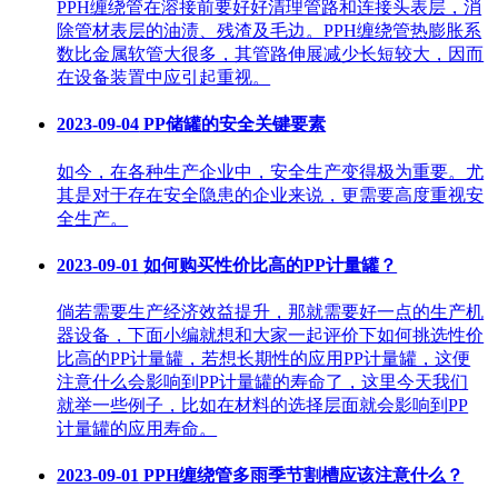
PPH缠绕管在溶接前要好好清理管路和连接头表层，消
除管材表层的油渍、残渣及毛边。PPH缠绕管热膨胀系
数比金属软管大很多，其管路伸展减少长短较大，因而
在设备装置中应引起重视。
2023-09-04
PP储罐的安全关键要素
如今，在各种生产企业中，安全生产变得极为重要。尤
其是对于存在安全隐患的企业来说，更需要高度重视安
全生产。
2023-09-01
如何购买性价比高的PP计量罐？
倘若需要生产经济效益提升，那就需要好一点的生产机
器设备，下面小编就想和大家一起评价下如何挑选性价
比高的PP计量罐，若想长期性的应用PP计量罐，这便
注意什么会影响到PP计量罐的寿命了，这里今天我们
就举一些例子，比如在材料的选择层面就会影响到PP
计量罐的应用寿命。
2023-09-01
PPH缠绕管多雨季节割槽应该注意什么？