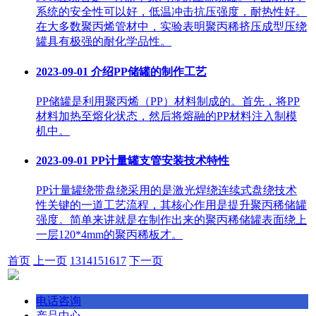
系统的安全性可以好，低温冲击抗压强度，耐热性好。
在大多数聚丙烯管材中，实验表明聚丙稀挤压成型压绕
罐具有极强的耐化学品性。
2023-09-01
介绍PP储罐的制作工艺
PP储罐是利用聚丙烯（PP）材料制成的。首先，将PP
材料加热至熔化状态，然后将熔融的PP材料注入制模
机中。
2023-09-01
PP计量罐支管安装技术特性
PP计量罐绕带盘绕采用的是激光焊绕连续式盘绕技术
性关键的一道工艺流程，其核心作用是提升聚丙稀储罐
强度。简单来讲就是在制作出来的聚丙稀储罐表面绕上
一层120*4mm的聚丙稀板才。
首页
上一页
13
14
15
16
17
下一页
电话咨询
产品中心