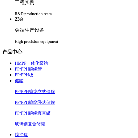
工程实例
R&D production team
23
台
尖端生产设备
High precision equipment
产品中心
HMPP一体化泵站
PP/PPH缠绕管
PP/PPH板
储罐
PP/PPH缠绕立式储罐
PP/PPH缠绕卧式储罐
PP/PPH缠绕真空罐
玻璃钢复合储罐
搅拌罐