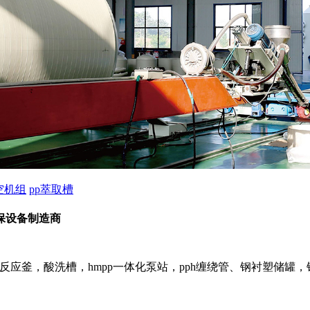
空机组
pp萃取槽
保设备制造商
p反应釜，酸洗槽，hmpp一体化泵站，pph缠绕管、钢衬塑储罐