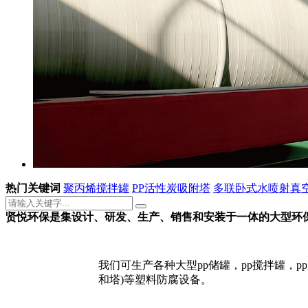
热门关键词
聚丙烯搅拌罐
PP活性炭吸附塔
多联卧式水喷射真
贤悦环保是集设计、研发、生产、销售和安装
于一体的大型环
我们可生产各种大型pp储罐，pp搅拌罐，p
和塔)等塑料防腐设备。